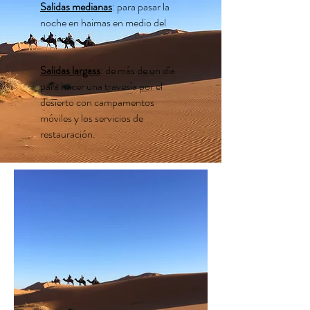
Salidas medianas
: para pasar la
noche en haimas en medio del
desierto.
Salidas largass
: de más de un día
para hacer una travesía por el
desierto con campamentos
móviles y los servicios de
restauración.