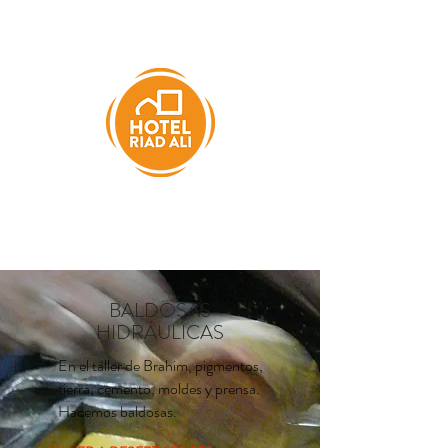
BALDOSAS
HIDRÁULICAS
En el taller de Brahim, pigmentos,
tierra, cemento, moldes y prensa.
Hacemos baldosas.