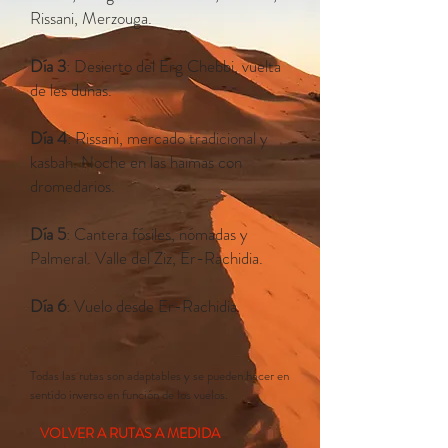
Rissani, Merzouga.
Día 3
: Desierto del Erg Chebbi, vuelta
de les dunas.
Día 4
: Rissani, mercado tradicional y
kasbah. Noche en las haimas con
dromedarios.
Día 5
: Cantera fósiles, nómadas y
Palmeral. Valle del Ziz, Er-Rachidia.
Día 6
: Vuelo desde Er-Rachidia
Todas las rutas son adaptables y se pueden hacer en
sentido inverso en función de los vuelos.
VOLVER A RUTAS A MEDIDA