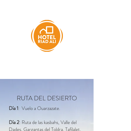
RUTA DEL DESIERTO
Día 1
: Vuelo a Ouarzazate.
Día 2
: Ruta de las kasbahs, Valle del
Dades, Gargantas del Toldra, Tafilalet,