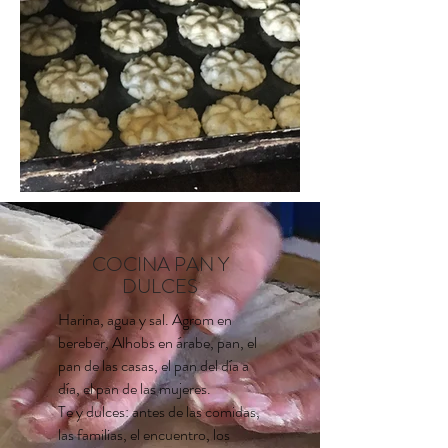
COCINA PAN Y
DULCES
Harina, agua y sal. Agrom en
bereber, Alhobs en árabe, pan, el
pan de las casas, el pan del día a
día, el pan de las mujeres.
Te y dulces: antes de las comidas,
las familias, el encuentro, los