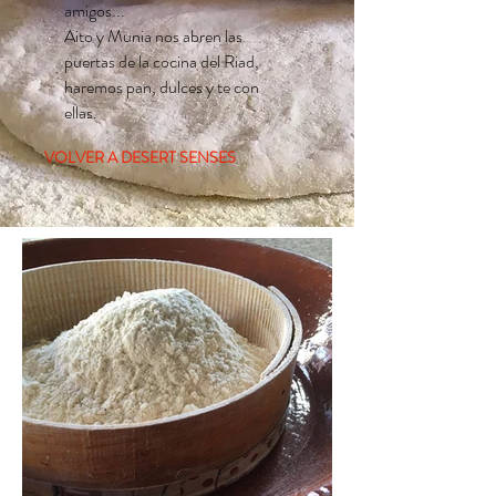
amigos...
Aito y Munia nos abren las
puertas de la cocina del Riad,
haremos pan, dulces y te con
ellas.
VOLVER A DESERT SENSES