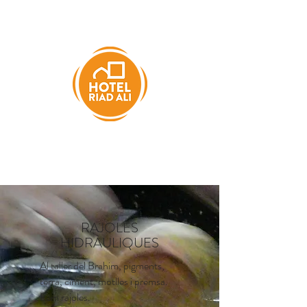
RAJOLES
HIDRÀULIQUES
Al taller del Brahim, pigments,
terra, ciment, motlles i premsa.
Fem rajoles.