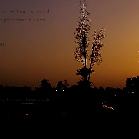
de les dunes, visites als
 per passar la nit en
es.
 sentit invers en funció dels vols.