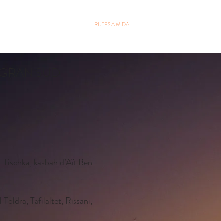
ERVEIS
ACTIVITATS
RUTES A MIDA
EVENTS
GALERIA
 GRAN SUD
t Tischka, kasbah d’Aït Ben
 Toldra, Tafilaltet, Rissani,