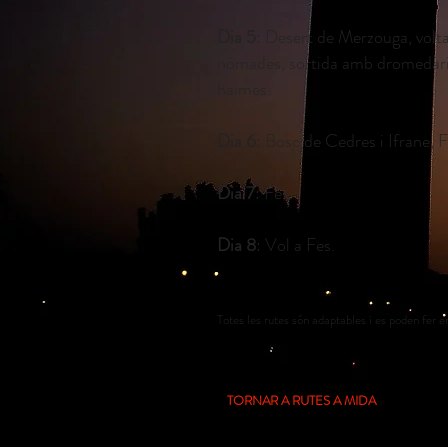
Dia 5
: Desert de Merzouga, volta 
nòmades, sortida amb dromedaris
haimes.
Dia 6
: Bosc de Cedres i Ifrane, F
Dia 7
: Fes.
Dia 8
: Vol a Fes.
Totes les rutes són adaptables i es poden fer en
TORNAR A RUTES A MIDA