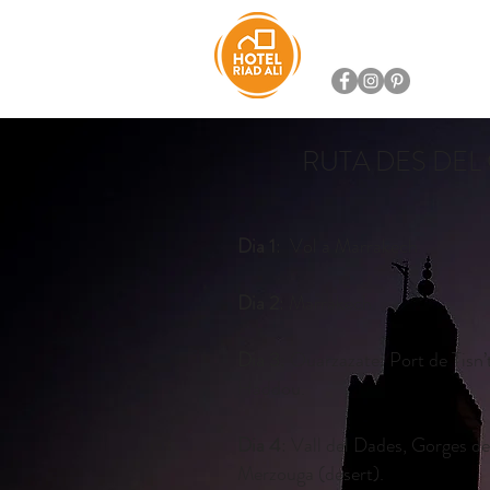
HOTEL RIAD ALI
S
RUTA DES DEL
Dia 1
: Vol a Marrakech.
Dia 2
: Marrakech.
Dia 3
: Ouarzazate: Port de Tisn’
Haddou.
Dia 4
: Vall del Dades, Gorges del
Merzouga (desert).