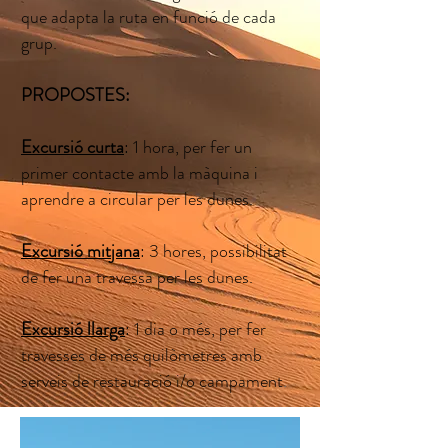
que adapta la ruta en funció de cada
grup.
PROPOSTES:
Excursió curta
: 1 hora, per fer un
primer contacte amb la màquina i
aprendre a circular per les dunes.
Excursió mitjana
: 3 hores, possibilitat
de fer una travessa per les dunes.
Excursió llarga
: 1 dia o més, per fer
travesses de més quilòmetres amb
serveis de restauració i/o campament
.