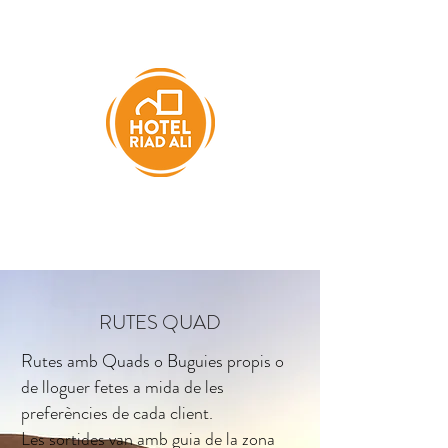
RUTES QUAD
Rutes amb Quads o Buguies propis o
de lloguer fetes a mida de les
preferències de cada client.
Les sortides van amb guia de la zona